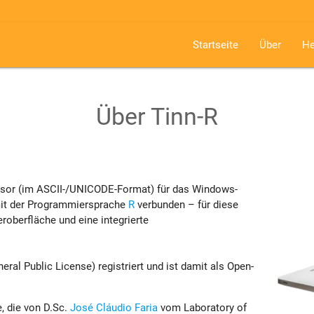
Startseite
Über
He
Über Tinn-R
zessor (im ASCII-/UNICODE-Format) für das Windows-
mit der Programmiersprache
R
verbunden – für diese
eroberfläche und eine integrierte
ral Public License) registriert und ist damit als Open-
e, die von D.Sc.
José Cláudio Faria
vom Laboratory of